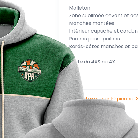
Molleton
Zone sublimée devant et dos
Manches montées
Intérieur capuche et cordon
Poches passepoilées
Bords-côtes manches et ba
Existe du 4XS au 4XL
Prix unitaire pour 10 pièces :