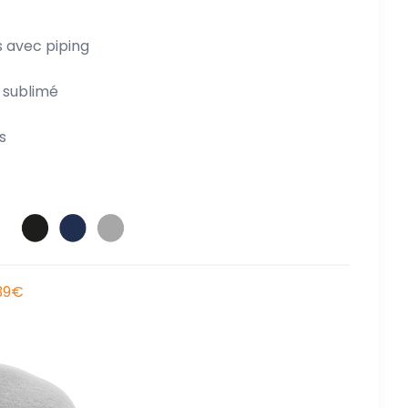
 avec piping
 sublimé
s
 39€