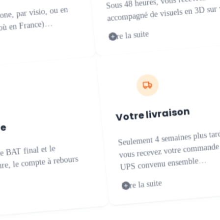
accompagné de visuels en 3D sur
ne, par visio, ou en
e où en France)…
Lire la suite
Votre livraison
de
Seulement 4 semaines plus tar
vous recevez votre commande v
e BAT final et le
ure, le compte à rebours
UPS convenu ensemble…
Lire la suite