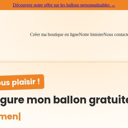
Découvrez notre offre sur les ballons personnalisables →
Créer ma boutique en ligne
Notre histoire
Nous contact
us plaisir !
igure mon ballon gratui
ment ou Compétition
|