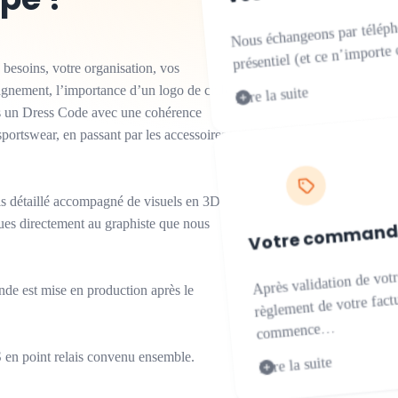
Nous échangeons par télépho
présentiel (et ce n’import
besoins, votre organisation, vos
Lire la suite
agnement, l’importance d’un logo de club
sons un Dress Code avec une cohérence
sportswear, en passant par les accessoires
is détaillé accompagné de visuels en 3D
ques directement au graphiste que nous
Votre comman
Après validation de votr
règlement de votre fact
de est mise en production après le
commence…
 en point relais convenu ensemble.
Lire la suite